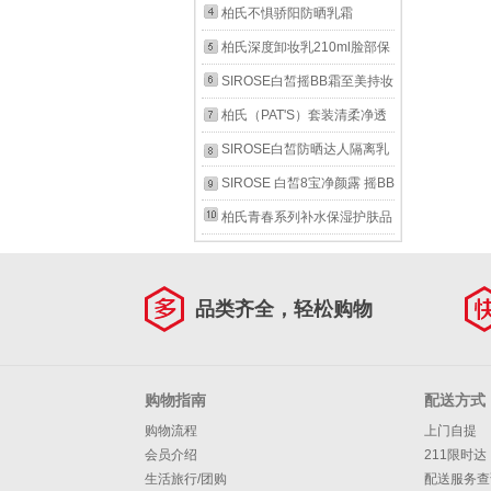
霜50g 补水保湿面霜（原修护
柏氏不惧骄阳防晒乳霜
霜升级版）
SPF50+绿色骄阳盾32g遮瑕
柏氏深度卸妆乳210ml脸部保
户外海边军训清爽不油
湿洁面 2瓶
SIROSE白皙摇BB霜至美持妆
美颜霜30g朝9晚9粉底升级版
柏氏（PAT'S）套装清柔净透
保湿自然修颜轻薄
洁面乳洗面奶水柔保湿凝露柔
SIROSE白皙防晒达人隔离乳
肤水精乳水库凝肌润护霜 凝
霜 淡绿色 遮瑕户外活动夏天
SIROSE 白皙8宝净颜露 摇BB
露100ml+精乳80ml
海边指数SPF50倍 45g(发2
霜 黄金水瀑水乳小蛮腰 魔净
柏氏青春系列补水保湿护肤品
瓶)
水 白白霜眼宝宝 小蛮腰30g
抗皱精华乳80ml乳液
防晒乳
品类齐全，轻松购物
购物指南
配送方式
购物流程
上门自提
会员介绍
211限时达
生活旅行/团购
配送服务查