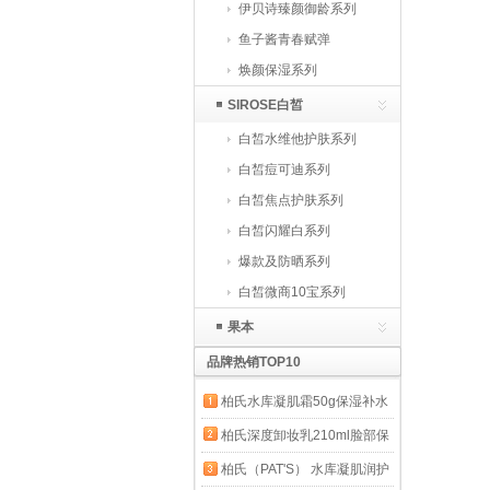
伊贝诗臻颜御龄系列
鱼子酱青春赋弹
焕颜保湿系列
SIROSE白皙
白皙水维他护肤系列
白皙痘可迪系列
白皙焦点护肤系列
白皙闪耀白系列
爆款及防晒系列
白皙微商10宝系列
果本
品牌热销TOP10
柏氏水库凝肌霜50g保湿补水
面霜（原修护霜升级版）
柏氏深度卸妆乳210ml脸部保
湿洁面 1瓶
柏氏（PAT'S） 水库凝肌润护