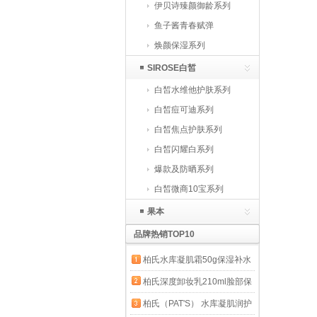
伊贝诗臻颜御龄系列
鱼子酱青春赋弹
焕颜保湿系列
SIROSE白皙
白皙水维他护肤系列
白皙痘可迪系列
白皙焦点护肤系列
白皙闪耀白系列
爆款及防晒系列
白皙微商10宝系列
果本
品牌热销TOP10
柏氏水库凝肌霜50g保湿补水
面霜（原修护霜升级版）
柏氏深度卸妆乳210ml脸部保
湿洁面 1瓶
柏氏（PAT'S） 水库凝肌润护