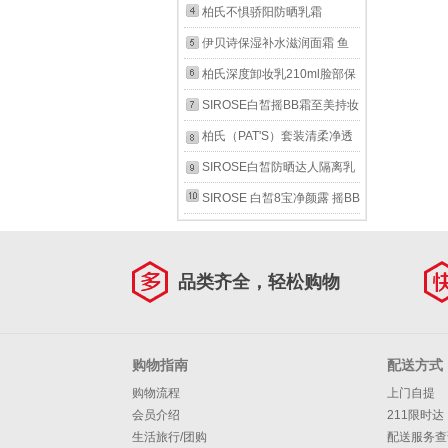
霜50g 补水保湿面霜（原修护
柏氏不惧骄阳防晒乳霜
霜升级版）
SPF50+绿色骄阳盾32g遮瑕
伊贝诗保湿补水滋润面霜 鱼
户外海边军训清爽不油
子蛋白弹力霜50g面霜
柏氏深度卸妆乳210ml脸部保
湿洁面 2瓶
SIROSE白皙摇BB霜至美持妆
美颜霜30g朝9晚9粉底升级版
柏氏（PAT'S）套装清柔净透
保湿自然修颜轻薄
洁面乳洗面奶水柔保湿凝露柔
SIROSE白皙防晒达人隔离乳
肤水精乳水库凝肌润护霜 凝
霜 淡绿色 遮瑕户外活动夏天
SIROSE 白皙8宝净颜露 摇BB
露100ml+精乳80ml
海边指数SPF50倍 45g(发2
霜 黄金水瀑水乳小蛮腰 魔净
瓶)
水 白白霜眼宝宝 净颜露
品类齐全，轻松购物
150ml洗面奶
购物指南
配送方式
购物流程
上门自提
会员介绍
211限时达
生活旅行/团购
配送服务查