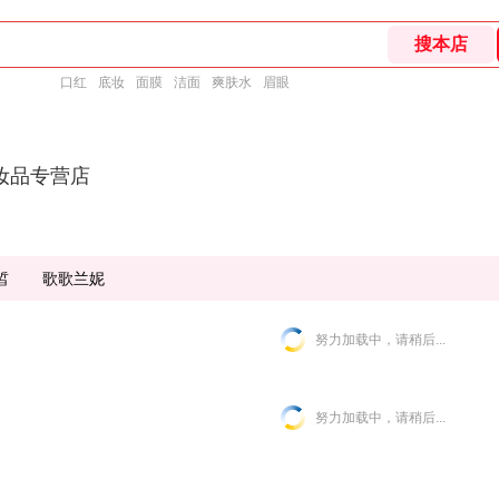
口红
底妆
面膜
洁面
爽肤水
眉眼
妆品专营店
皙
歌歌兰妮
努力加载中，请稍后...
努力加载中，请稍后...